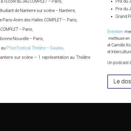
Prix du 
 à l’Ecole du Jeu
COMPLET –
Paris,
Prix du J
 étudiant de Nanterre sur scène
–
Nanterre,
Grand Pr
re Paris-Anim des Halles
COMPLET
–
Paris,
e
COMPLET
– Paris,
Entretien
mené
metteuse en
rbonne Nouvelle – Paris,
et Camille Xi
s au
P’tiot Festival Théâtre – Saulieu,
et Interculture
Nanterre sur scène – 1 représentation au Théâtre
Un podcast 
Le doss