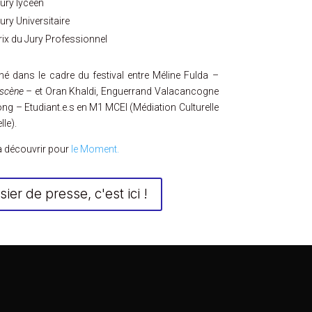
Jury lycéen
ury Universitaire
ix du Jury Professionnel
 dans le cadre du festival entre Méline Fulda –
 scène –
et Oran Khaldi, Enguerrand Valacancogne
ong – Etudiant.e.s en M1 MCEI (Médiation Culturelle
lle).
à découvrir pour
le Moment.
ier de presse, c'est ici !